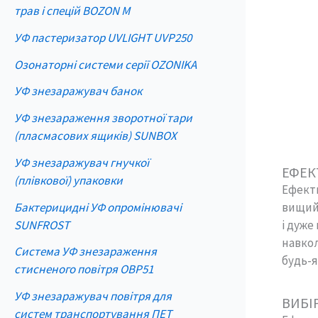
трав і спецій BOZON M
УФ пастеризатор UVLIGHT UVP250
Озонаторні системи серії OZONIKA
УФ знезаражувач банок
УФ знезараження зворотної тари
(пласмасових ящиків) SUNBOX
УФ знезаражувач гнучкої
ЕФЕК
(плівкової) упаковки
Ефекти
Бактерицидні УФ опромінювачі
вищий,
SUNFROST
і дуже
навкол
Система УФ знезараження
будь-я
стисненого повітря OBP51
УФ знезаражувач повітря для
ВИБІ
систем транспортування ПЕТ