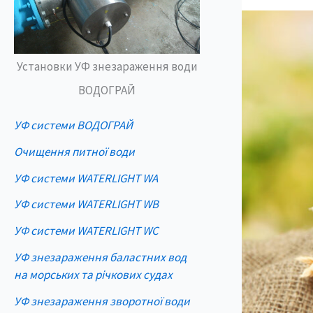
Установки УФ знезараження води
ВОДОГРАЙ
УФ системи ВОДОГРАЙ
Очищення питної води
УФ системи WATERLIGHT WA
УФ системи WATERLIGHT WB
УФ системи WATERLIGHT WC
УФ знезараження баластних вод
на морських та річкових судах
УФ знезараження зворотної води