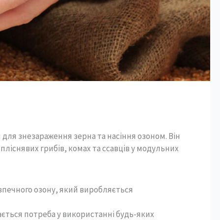
для знезараження зерна та насіння озоном. Він
ліснявих грибів, комах та ссавців у модульних
зпечного озону, який виробляється
ється потреба у використанні будь-яких