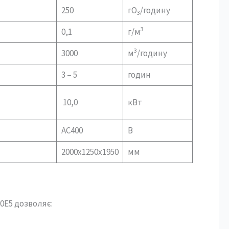
250
гО
/годину
3
3
0,1
г/м
3
3000
м
/годину
3 – 5
годин
10,0
кВт
AC400
В
2000х1250х1950
мм
0E5 дозволяє: