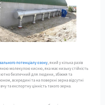
ального потенціалу озону
, який у кілька разів
омною молекулою кисню, яка має низьку стійкість
лютно безпечний для людини, збіжжя та
ном, всередині та на поверхні зерна відсутні
чу та експортну цінність такого зерна.