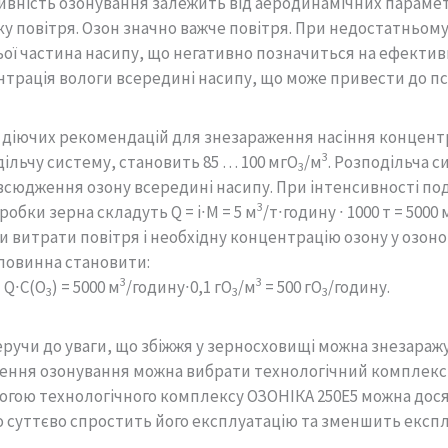
вність озонування залежить від аеродинамічних параметр
ку повітря. Озон значно важче повітря. При недостатньому
ої частина насипу, що негативно позначиться на ефектив
трація вологи всередині насипу, що може привести до псу
 діючих рекомендацій для знезараження насіння концентра
3
ільчу систему, становить 85 … 100 мгО
/м
. Розподільча 
3
сюдження озону всередині насипу. При інтенсивності подач
3
робки зерна складуть Q = i∙M = 5 м
/т∙годину ∙ 1000 т = 5000 
 витрати повітря і необхідну концентрацію озону у озоно
повинна становити:
3
3
= Q∙C(O
) = 5000 м
/годину∙0,1 гО
/м
= 500 гО
/годину.
3
3
3
еручи до уваги, що збіжжя у зерносховищі можна знезара
ення озонування можна вибрати технологічний комплекс 
гою технологічного комплексу ОЗОНІКА 250Е5 можна досяг
о суттєво спростить його експлуатацію та зменшить експл