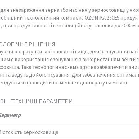
 для знезараження зерна або насіння у зерносховищі у яком
обільний технологічний комплекс OZONIKA 250E5 продукти
3
, при продуктивності вентиляційної установки до 3000 м
ОЛОГІЧНЕ РІШЕННЯ
уючи розрахунки, які наведені вище, для озонування насі
ним є використання озонування з використанням вентиляц
ховища. Така технологічна схема здатна забезпечити знищ
нні та ведуть до його псування. Для забезпечення оптима
ндується проводити не менше одного разу на місяць.
ВНІ ТЕХНІЧНІ ПАРАМЕТРИ
Параметр
Містскість зерносховища