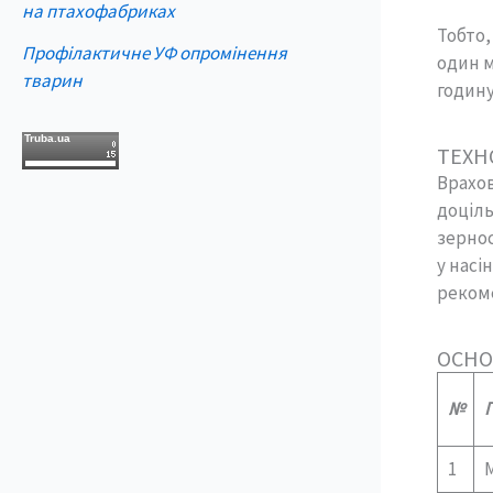
на птахофабриках
Тобто,
Профілактичне УФ опромінення
один м
тварин
годину
Truba.ua
ТЕХН
Врахов
доціль
зернос
у насі
рекоме
ОСНО
№
1