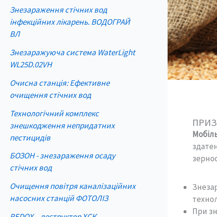
Знезараження стічних вод
інфекційних лікарень. ВОДОГРАЙ
ВЛ
Знезаражуюча система WaterLight
WL25D.02VH
Очисна станція: Ефективне
очищення стічних вод
Технологічний комплекс
ПРИЗ
знешкодження непридатних
Мобіл
пестицидів
здатен
БОЗОН - знезараження осаду
зернос
стічних вод
Очищення повітря каналізаційних
Знезар
насосних станцій ФОТОЛІЗ
технол
При зн
REDOX – деструктор ХСК