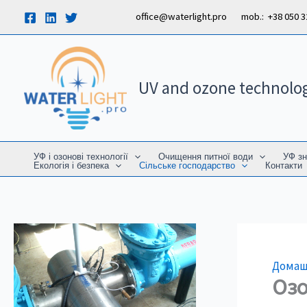
Перейти
office@waterlight.pro mob.: +38 050 323
до
вмісту
UV and ozone technolo
УФ і озонові технології
Очищення питної води
УФ зн
Екологія і безпека
Сільське господарство
Контакти
Дома
Озо