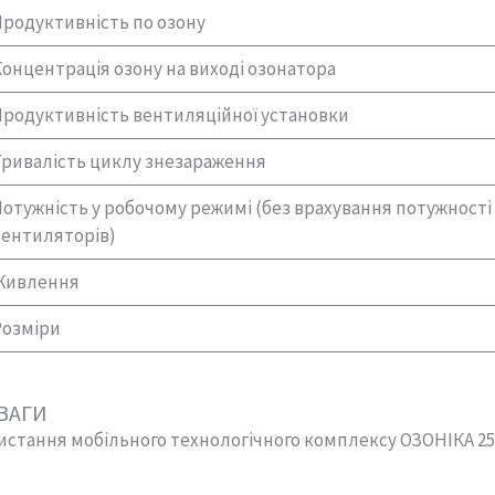
родуктивність по озону
онцентрація озону на виході озонатора
Продуктивність вентиляційної установки
Тривалість циклу знезараження
отужність у робочому режимі (без врахування потужності
вентиляторів)
Живлення
Розміри
ВАГИ
стання мобільного технологічного комплексу ОЗОНІКА 25