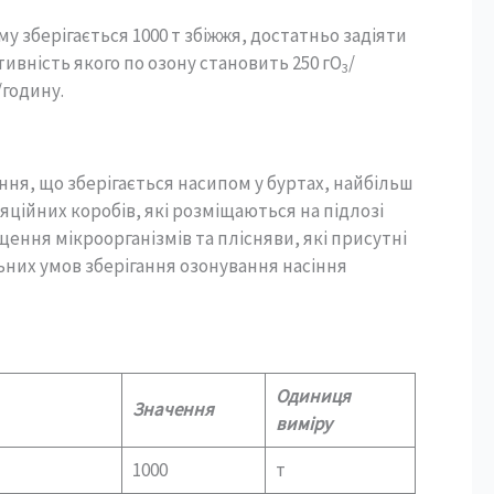
у зберігається 1000 т збіжжя, достатньо задіяти
вність якого по озону становить 250 гО
/
3
/годину.
ння, що зберігається насипом у буртах, найбільш
ійних коробів, які розміщаються на підлозі
ення мікроорганізмів та плісняви, які присутні
льних умов зберігання озонування насіння
Одиниця
Значення
виміру
1000
т