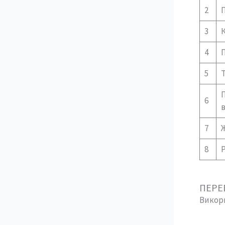
2
П
3
К
4
5
П
6
7
8
ПЕРЕ
Викори