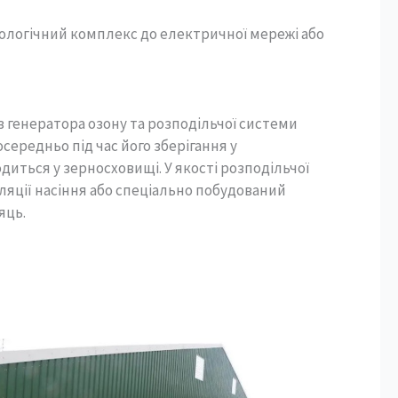
ологічний комплекс до електричної мережі або
 генератора озону та розподільчої системи
середньо під час його зберігання у
диться у зерносховищі. У якості розподільчої
яції насіння або спеціально побудований
яць.