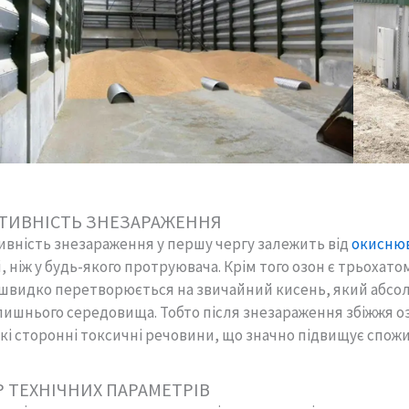
ТИВНІСТЬ ЗНЕЗАРАЖЕННЯ
вність знезараження у першу чергу залежить від
окиснюв
 ніж у будь-якого протруювача. Крім того озон є трьохат
 швидко перетворюється на звичайний кисень, який абсо
ишнього середовища. Тобто після знезараження збіжжя озо
кі сторонні токсичні речовини, що значно підвищує спожив
Р ТЕХНІЧНИХ ПАРАМЕТРІВ