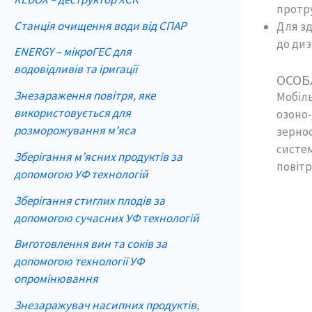
протр
Станція очищення води від СПАР
Для зд
до диз
ENERGY – мікроГЕС для
водовідливів та іригації
ОСОБ
Знезараження повітря, яке
Мобіль
використовується для
озоно-
розморожування м’яса
зернос
систем
Зберігання м’ясних продуктів за
повітр
допомогою УФ технологій
Зберігання стиглих плодів за
допомогою сучасних УФ технологій
Виготовлення вин та соків за
допомогою технології УФ
опромінювання
Знезаражувач насипних продуктів,