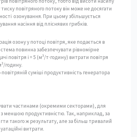
ів повітряного потоку, тобто від висоти насипу
 тиску повітряного потоку він може не досягати
ності озонування. При цьому збільшується
вання насіння від пліснявих грибків.
ція озону у потоці повітря, яке подається в
система повинна забезпечувати рівномірне
3
і повітря і = 5 (м
/т∙годину) витрати повітря
3
м
/годину.
-повітряній суміші продуктивність генератора
жувати частинами (окремими секторами), для
з меншою продуктивністю. Так, наприклад, за
ти такого ж результату, але за більш тривалий
уатаційні витрати.