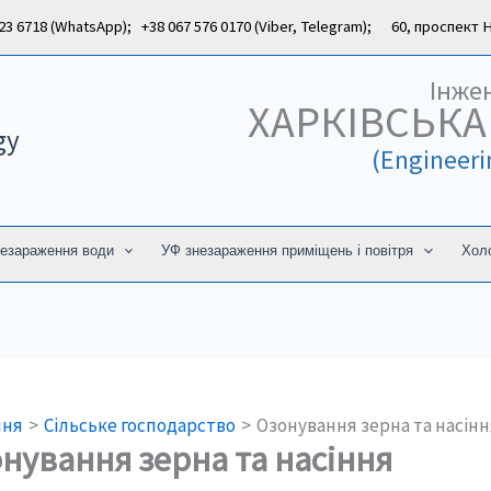
 6718 (WhatsApp); +38 067 576 0170 (Viber, Telegram); 60, проспект На
Інже
ХАРКІВСЬКА
gy
(Engineer
езараження води
УФ знезараження приміщень і повітря
Холо
шня
Сільське господарство
Озонування зерна та насін
нування зерна та насіння