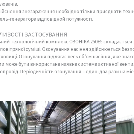
уювачів.
ійснення знезараження необхідно тільки приєднати техн
ель-генератора відповідной потужності.
ЛИВОСТІ ЗАСТОСУВАННЯ
ний технологічний комплекс ОЗОНІКА 250E5 складається з
повітряної суміші. Озонування насіння здійснюється безпо
ховищі. Озонування підлягає весь об’єм насіння, яке знахо
и може бути використана наявна система активної вентил
опровід. Періодичність озонування – один-два рази на міс