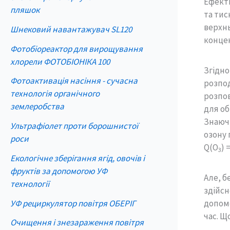
Ефекти
пляшок
та тис
верхнь
Шнековий навантажувач SL120
концен
Фотобіореактор для вирощування
хлорели ФОТОБІОНІКА 100
Згідно
Фотоактивація насіння - сучасна
розпод
технологія органічного
розпов
землеробства
для об
Знаючи
Ультрафіолет проти борошнистої
озону 
роси
Q(O
) 
3
Екологічне зберігання ягід, овочів і
фруктів за допомогою УФ
Але, б
технології
здійсн
УФ рециркулятор повітря ОБЕРІГ
допомо
час. Щ
Очищення і знезараження повітря