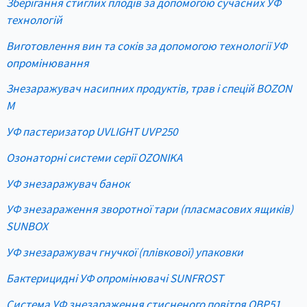
Зберігання стиглих плодів за допомогою сучасних УФ
технологій
Виготовлення вин та соків за допомогою технології УФ
опромінювання
Знезаражувач насипних продуктів, трав і спецій BOZON
M
УФ пастеризатор UVLIGHT UVP250
Озонаторні системи серії OZONIKA
УФ знезаражувач банок
УФ знезараження зворотної тари (пласмасових ящиків)
SUNBOX
УФ знезаражувач гнучкої (плівкової) упаковки
Бактерицидні УФ опромінювачі SUNFROST
Система УФ знезараження стисненого повітря OBP51