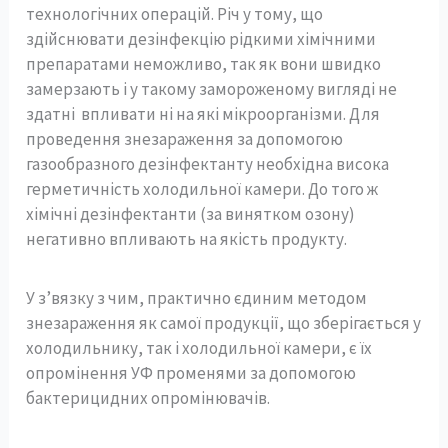
технологічних операцій. Річ у тому, що
здійснювати дезінфекцію рідкими хімічними
препаратами неможливо, так як вони швидко
замерзають і у такому замороженому вигляді не
здатні впливати ні на які мікроорганізми. Для
проведення знезараження за допомогою
газообразного дезінфектанту необхідна висока
герметичність холодильної камери. До того ж
хімічні дезінфектанти (за винятком озону)
негативно впливають на якість продукту.
У з’вязку з чим, практично єдиним методом
знезараження як самої продукції, що зберігається у
холодильнику, так і холодильної камери, є їх
опромінення УФ променями за допомогою
бактерицидних опромінювачів.