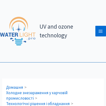
Перейти
до
вмісту
UV and ozone
technology
Домашня
Холодне знезараження у харчовій
промисловості
Технологічні рішення і обладнання