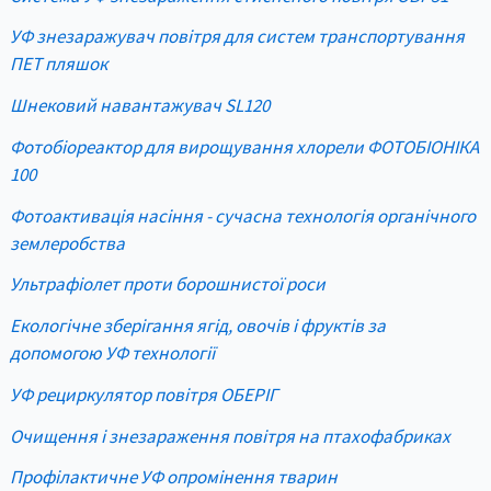
УФ знезаражувач повітря для систем транспортування
ПЕТ пляшок
Шнековий навантажувач SL120
Фотобіореактор для вирощування хлорели ФОТОБІОНІКА
100
Фотоактивація насіння - сучасна технологія органічного
землеробства
Ультрафіолет проти борошнистої роси
Екологічне зберігання ягід, овочів і фруктів за
допомогою УФ технології
УФ рециркулятор повітря ОБЕРІГ
Очищення і знезараження повітря на птахофабриках
Профілактичне УФ опромінення тварин