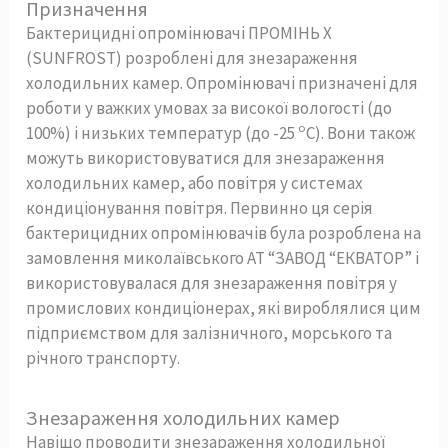
Призначення
Бактерицидні опромінювачі ПРОМІНЬ Х
(SUNFROST) розроблені для знезараження
холодильних камер. Опромінювачі призначені для
роботи у важких умовах за високої вологості (до
о
100%) і низьких температур (до -25
С). Вони також
можуть використовуватися для знезараження
холодильних камер, або повітря у системах
кондиціонування повітря. Первинно ця серія
бактерицидних опромінювачів була розроблена на
замовлення миколаївського АТ “ЗАВОД “ЕКВАТОР” і
використовувалася для знезараження повітря у
промислових кондиціонерах, які вироблялися цим
підприємством для залізничного, морського та
річного транспорту.
Знезараження холодильних камер
Навіщо проводити знезараження холодильної