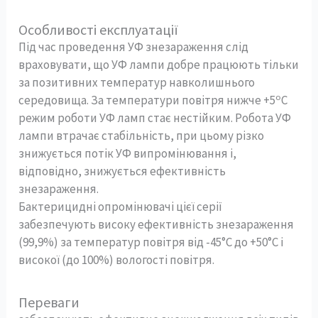
Особливості експлуатації
Під час проведення УФ знезараження слід
враховувати, що УФ лампи добре працюють тільки
за позитивних температур навколишнього
о
середовища. За температури повітря нижче +5
С
режим роботи УФ ламп стає нестійким. Робота УФ
лампи втрачає стабільність, при цьому різко
знижується потік УФ випромінювання і,
відповідно, знижується ефективність
знезараження.
Бактерицидні опромінювачі цієї серії
забезпечують високу ефективність знезараження
(99,9%) за температур повітря від -45°С до +50°С і
високої (до 100%) вологості повітря.
Переваги