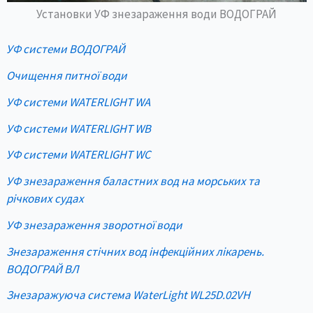
Установки УФ знезараження води ВОДОГРАЙ
УФ системи ВОДОГРАЙ
Очищення питної води
УФ системи WATERLIGHT WA
УФ системи WATERLIGHT WB
УФ системи WATERLIGHT WC
УФ знезараження баластних вод на морських та
річкових судах
УФ знезараження зворотної води
Знезараження стічних вод інфекційних лікарень.
ВОДОГРАЙ ВЛ
Знезаражуюча система WaterLight WL25D.02VH