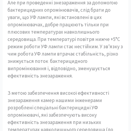
Але при проведенні знезараження за допомогою
бактерицидних опромінювачів, слід брати до
уваги, що УФ лампи, які встановлені в цих
опромінювачах, добре працюють тільки при
плюсових температурах навколишнього
середовища. При температурі повітря нижче +5°С
режим роботи УФ лампи стає нестійким. У зв’язку з
чим робота УФ лампи втрачає стабільність, різко
знижується поток бактерицидного
випромінювання і, відповідно, зменушується
ефективність знезараження.
З метою забезпечення високої ефективності
знезараження камер нашими інженерами
розроблені спеціальні бактерицидні УФ
опромінювачі, які забезпечують високу
ефективність знезараження при низьких
температурах навколишнього середовища (до