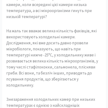
камери, коли всередині цієї камери низька
температура, а всі мікроорганізми гинуть при
низькій температурі?
На жаль так вважає велика кількість фахівців, які
використовують холодильні камери.
Дослідження, які вже досить давно провели
мікробіологи, показують, що навіть при
температурі нижче -25°С, у холодильнику живе і
розвивається велика кількість мікроорганізмів, у
тому числі стафілококки, сальмонела, плісняви
гриби. Всі вони, та безліч інших, приводять до
псування продуктів, що зберігаються у
холодильнику.
Знезараження холодильних камер при низьких
температурах є однією з найскладнішіх