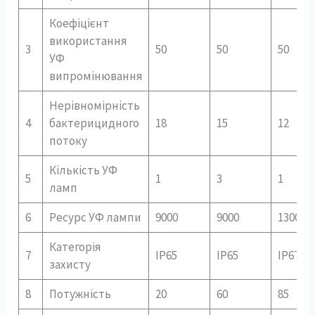
Коефіцієнт
використання
3
50
50
50
УФ
випромінювання
Нерівномірність
4
бактерицидного
18
15
12
потоку
Кількість УФ
5
1
3
1
ламп
6
Ресурс УФ лампи
9000
9000
13000
Категорія
7
IP65
IP65
IP67
захисту
8
Потужність
20
60
85