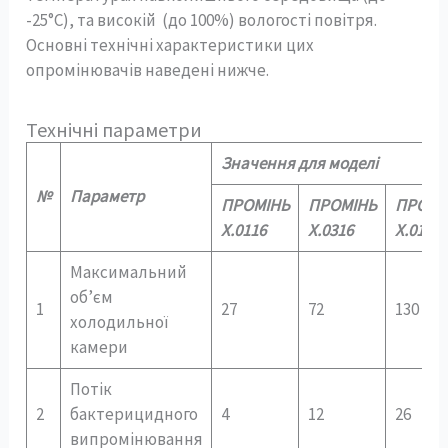
-25°С), та високій (до 100%) вологості повітря.
Основні технічні характеристики цих
опромінювачів наведені нижче.
Технічні параметри
Значення для моделі
№
Параметр
ПРОМІНЬ
ПРОМІНЬ
ПРОМІ
Х.
0116
Х.
0316
Х.
0180
Максимальний
об’єм
1
27
72
130
холодильної
камери
Потік
2
бактерицидного
4
12
26
випромінювання