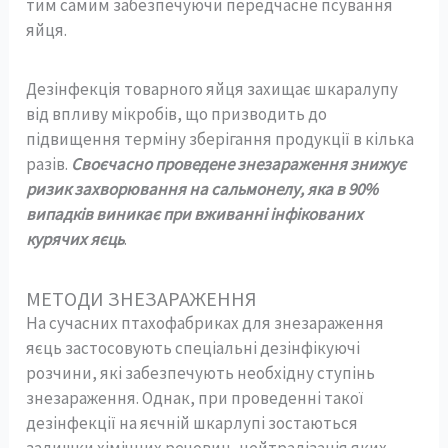
тим самим забезпечуючи передчасне псування
яйця.
Дезінфекція товарного яйця захищає шкаралупу
від впливу мікробів, що призводить до
підвищення терміну зберігання продукції в кілька
разів.
Своєчасно проведене знезараження знижує
ризик захворювання на сальмонелу, яка в 90%
випадків виникає при вживанні інфікованих
курячих яєць
.
МЕТОДИ ЗНЕЗАРАЖЕННЯ
На сучасних птахофабриках для знезараження
яєць застосовують спеціальні дезінфікуючі
розчини, які забезпечують необхідну ступінь
знезараження. Однак, при проведенні такої
дезінфекції на яєчній шкарлупі зостаються
залишки хімічних речовин, нейтралізація яких