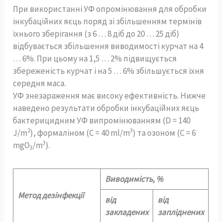
При використанні УФ опромінювання для обробки
інкубаційних яєць поряд зі збільшенням термінів
їхнього зберігання (з 6 … 8 діб до 20 … 25 діб)
відбувається збільшення виводимості курчат на 4
… 6%. При цьому на 1,5 … 2% підвищується
збереженість курчат і на 5 … 6% збільшується їхня
середня маса.
УФ знезараження має високу ефективність. Нижче
наведено результати обробки інкубаційних яєць
бактерицидним УФ випромінюванням (D = 140
2
3
J/m
), формаліном (С = 40 ml/m
) та озоном (С = 6
3
mgО
/m
).
3
Виводимість, %
Метод дезінфекції
від
від
закладених
запліднених