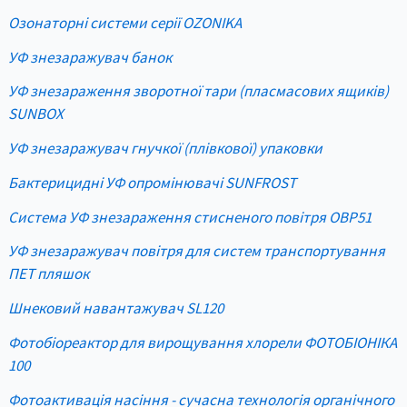
Озонаторні системи серії OZONIKA
УФ знезаражувач банок
УФ знезараження зворотної тари (пласмасових ящиків)
SUNBOX
УФ знезаражувач гнучкої (плівкової) упаковки
Бактерицидні УФ опромінювачі SUNFROST
Система УФ знезараження стисненого повітря OBP51
УФ знезаражувач повітря для систем транспортування
ПЕТ пляшок
Шнековий навантажувач SL120
Фотобіореактор для вирощування хлорели ФОТОБІОНІКА
100
Фотоактивація насіння - сучасна технологія органічного