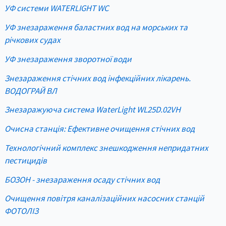
УФ системи WATERLIGHT WC
УФ знезараження баластних вод на морських та
річкових судах
УФ знезараження зворотної води
Знезараження стічних вод інфекційних лікарень.
ВОДОГРАЙ ВЛ
Знезаражуюча система WaterLight WL25D.02VH
Очисна станція: Ефективне очищення стічних вод
Технологічний комплекс знешкодження непридатних
пестицидів
БОЗОН - знезараження осаду стічних вод
Очищення повітря каналізаційних насосних станцій
ФОТОЛІЗ