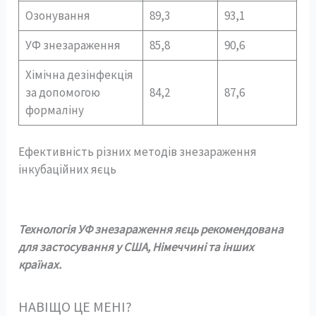
Озонування
89,3
93,1
УФ знезараження
85,8
90,6
Хімічна дезінфекція
за допомогою
84,2
87,6
формаліну
Ефективність різних методів знезараження
інкубаційних яєць
Технологія УФ знезараження яєць рекомендована
для застосування у США, Німеччині та інших
країнах.
НАВІЩО ЦЕ МЕНІ?