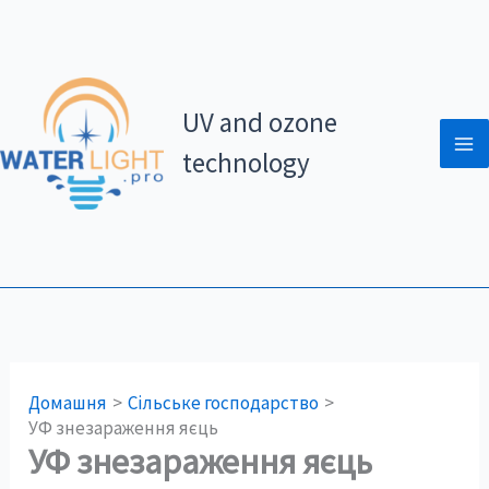
Перейти
до
вмісту
UV and ozone
technology
Домашня
Сільське господарство
УФ знезараження яєць
УФ знезараження яєць