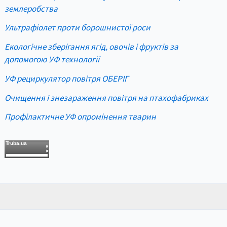
землеробства
Ультрафіолет проти борошнистої роси
Екологічне зберігання ягід, овочів і фруктів за
допомогою УФ технології
УФ рециркулятор повітря ОБЕРІГ
Очищення і знезараження повітря на птахофабриках
Профілактичне УФ опромінення тварин
Truba.ua