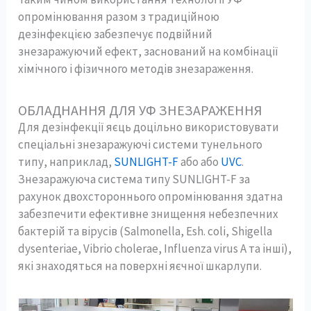
опромінювання разом з традиційною
дезінфекцією забезпечує подвійний
знезаражуючий ефект, заснований на комбінації
хімічного і фізичного методів знезараження.
ОБЛАДНАННЯ ДЛЯ УФ ЗНЕЗАРАЖЕННЯ
Для дезінфекції яєць доцільно використовувати
спеціальні знезаражуючі системи тунельного
типу, наприклад,
SUNLIGHT-F
або або
UVC
.
Знезаражуюча система типу SUNLIGHT-F за
рахунок двохстороннього опромінювання здатна
забезпечити ефективне знищення небезпечних
бактерій та вірусів (Salmonella, Esh. coli, Shigella
dysenteriae, Vibrio cholerae, Influenza virus A та інші),
які знаходяться на поверхні яєчної шкарлупи.