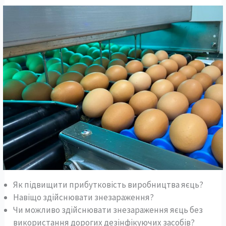
Як підвищити прибутковість виробництва яєць?
Навіщо здійснювати знезараження?
Чи можливо здійснювати знезараження яєць без
використання дорогих дезінфікуючих засобів?