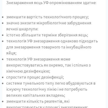
Знезараження яєць УФ опромінюванням здатне:
зменшити вартість технологічного процесу;
значно знизити мікробіологічне забруднення
яєчної шкарлупи:
істотно збільшити терміни зберігання яєць;
технологія УФ знезараження однаково підходить
для знезараження товарного та інкубаційного
яйця;
технологія УФ знезараження може
використовуватись як окремо, так і спільно з
хімічною дезінфекцією;
спростити процес дезінфекції;
системи тунельного типу легко вбудовуються в
існуючу технологічну лінію і не потребують
великих капітальних вкладень;
зменшити кількість реагентів, які
використовуються у процесі знезараження;