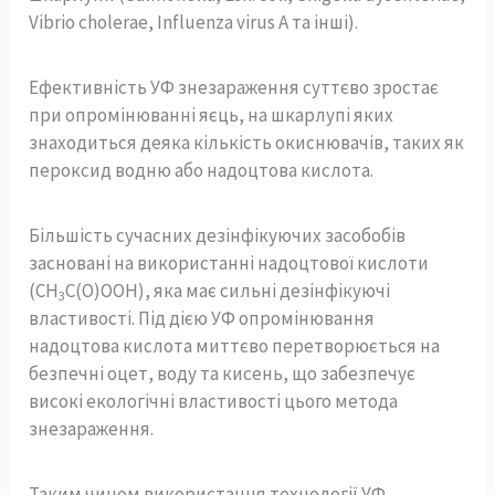
Vibrio cholerae, Influenza virus A та інші).
Ефективність УФ знезараження суттєво зростає
при опромінюванні яєць, на шкарлупі яких
знаходиться деяка кількість окиснювачів, таких як
пероксид водню або надоцтова кислота.
Більшість сучасних дезінфікуючих засобобів
засновані на використанні надоцтової кислоти
(CH
C(O)OOH), яка має сильні дезінфікуючі
3
властивості. Під дією УФ опромінювання
надоцтова кислота миттєво перетворюється на
безпечні оцет, воду та кисень, що забезпечує
високі екологічні властивості цього метода
знезараження.
Таким чином використання технології УФ