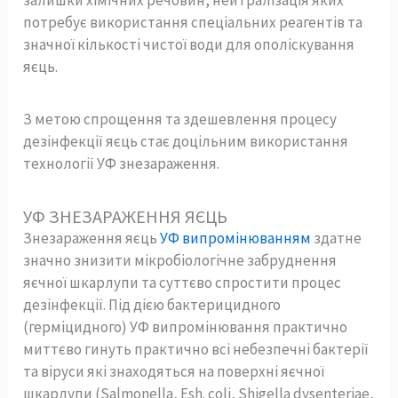
потребує використання спеціальних реагентів та
значної кількості чистої води для ополіскування
яєць.
З метою спрощення та здешевлення процесу
дезінфекції яєць стає доцільним використання
технології УФ знезараження.
УФ ЗНЕЗАРАЖЕННЯ ЯЄЦЬ
Знезараження яєць
УФ випромінюванням
здатне
значно знизити мікробіологічне забруднення
яєчної шкарлупи та суттєво спростити процес
дезінфекції. Під дією бактерицидного
(герміцидного) УФ випромінювання практично
миттєво гинуть практично всі небезпечні бактерії
та віруси які знаходяться на поверхні яєчної
шкарлупи (Salmonella, Esh. coli, Shigella dysenteriae,