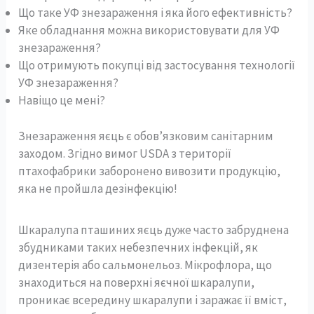
Що таке УФ знезараження і яка його ефективність?
Яке обладнання можна використовувати для УФ
знезараження?
Що отримують покупці від застосування технології
УФ знезараження?
Навіщо це мені?
Знезараження яєць є обов’язковим санітарним
заходом. Згідно вимог USDA з території
птахофабрики заборонено вивозити продукцію,
яка не пройшла дезінфекцію!
Шкаралупа пташиних яєць дуже часто забруднена
збудниками таких небезпечних інфекцій, як
дизентерія або сальмонельоз. Мікрофлора, що
знаходиться на поверхні яєчної шкаралупи,
проникає всередину шкаралупи і заражає її вміст,