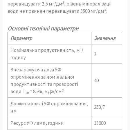
3
перевищувати 2,5 мг/дм
, рівень мінералізації
3
води не повинен перевищувати 3500 мг/дм
.
Основні технічні параметри
Параметр
Значення
3
Номінальна продуктивність, м
/
1
годину
Знезаражуюча доза УФ
опромінення за номінальної
40
продуктивності та прозорості
2
води Т
= 85%, мДж/см
10
Довжина хвилі УФ опромінювання,
253,7
нм
Ресурс УФ ламп, години
13000