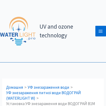
Перейти
до
вмісту
UV and ozone
technology
Домашня
УФ знезараження води
УФ знезараження питної води ВОДОГРАЙ
(WATERLIGHT W)
Установка УФ знезараження води ВОДОГРАЙ В1М