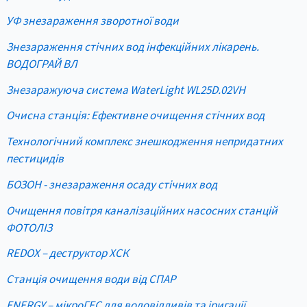
УФ знезараження зворотної води
Знезараження стічних вод інфекційних лікарень.
ВОДОГРАЙ ВЛ
Знезаражуюча система WaterLight WL25D.02VH
Очисна станція: Ефективне очищення стічних вод
Технологічний комплекс знешкодження непридатних
пестицидів
БОЗОН - знезараження осаду стічних вод
Очищення повітря каналізаційних насосних станцій
ФОТОЛІЗ
REDOX – деструктор ХСК
Станція очищення води від СПАР
ENERGY – мікроГЕС для водовідливів та іригації