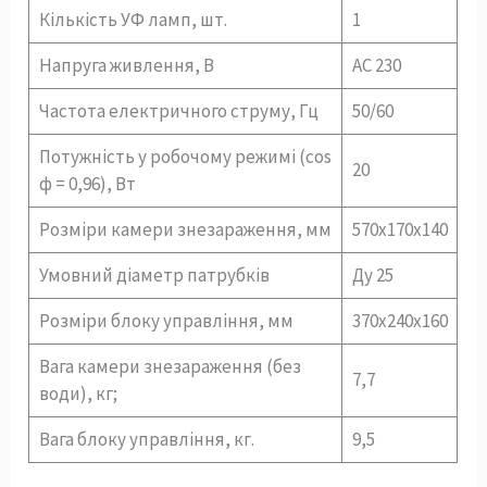
Кількість УФ ламп, шт.
1
Напруга живлення, В
АС 230
Частота електричного струму, Гц
50/60
Потужність у робочому режимі (cos
20
ф = 0,96), Вт
Розміри камери знезараження, мм
570х170х140
Умовний діаметр патрубків
Ду 25
Розміри блоку управління, мм
370х240х160
Вага камери знезараження (без
7,7
води), кг;
Вага блоку управління, кг.
9,5