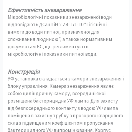
Ефективність знезараження
Мікробіологічні показники знезараженої води
відповідають ДСанПіН 2.2.4-171-10 “Гігієнічні
вимоги до води питної, призначеної для
споживання людиною”, а також нормативним
документам ЄС, що регламентують
мікробіологічні показники питної води.
Конструкція
УФ установка складається з камери знезараження і
блоку управління. Камера знезараження являє
собою циліндричну камеру, всередині якої
розміщена бактерицидна УФ лампа. Для захисту
від безпосереднього контакту з водою УФ лампа
поміщена в захисну трубку з прозорого кварцового
скла з підвищеним коефіцієнтом пропускання
бактерицидного УФ випромінювання. Корпус