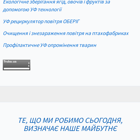
Екологічне зберігання ягід, овочів і фруктів за
допомогою УФ технології
УФ рециркулятор повітря ОБЕРІГ
Очищення і знезараження повітря на птахофабриках
Профілактичне УФ опромінення тварин
Truba.ua
ТЕ, ЩО МИ РОБИМО СЬОГОДНЯ,
ВИЗНАЧАЄ НАШЕ МАЙБУТНЄ