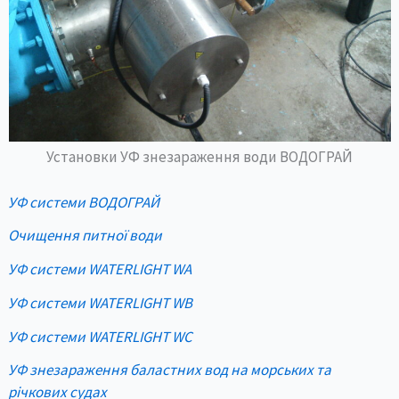
Установки УФ знезараження води ВОДОГРАЙ
УФ системи ВОДОГРАЙ
Очищення питної води
УФ системи WATERLIGHT WA
УФ системи WATERLIGHT WB
УФ системи WATERLIGHT WC
УФ знезараження баластних вод на морських та
річкових судах