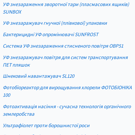
УФ знезараження зворотної тари (пласмасових ящиків)
SUNBOX
УФ знезаражувач гнучкої (плівкової) упаковки
Бактерицидні УФ опромінювачі SUNFROST
Система УФ знезараження стисненого повітря OBP51
УФ знезаражувач повітря для систем транспортування
ПЕТ пляшок
Шнековий навантажувач SL120
Фотобіореактор для вирощування хлорели ФОТОБІОНІКА
100
Фотоактивація насіння - сучасна технологія органічного
землеробства
Ультрафіолет проти борошнистої роси