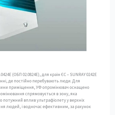
24Е (ОБП 02.0824Е), для країн ЄС – SUNRAY 0242E
нні, де постійно перебувають люди. Для
стини приміщення, УФ опромінювач оснащено
омінювання спрямовується в зону, яка
 потужний вплив ультрафіолету у верхніх
ня людей, і водночас ефективним, за рахунок