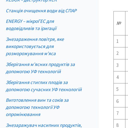
Станція очищення води від СПАР
ENERGY – мікроГЕС для
№
водовідливів та іригації
Знезараження повітря, яке
1
використовується для
2
розморожування м’яса
Зберігання м’ясних продуктів за
3
допомогою УФ технологій
4
Зберігання стиглих плодів за
5
допомогою сучасних УФ технологій
Виготовлення вин та соків за
6
допомогою технології УФ
7
опромінювання
Знезаражувач насипних продуктів,
8