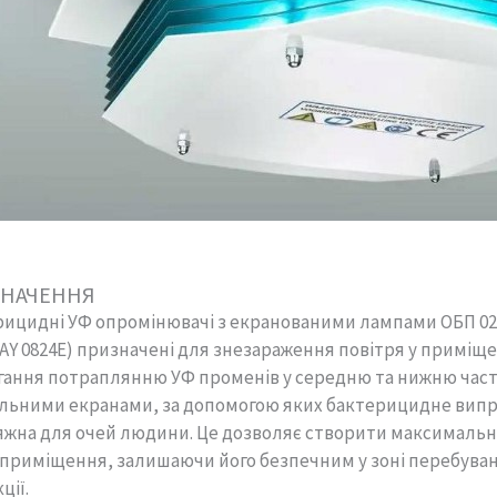
НАЧЕННЯ
ицидні УФ опромінювачі з екранованими лампами ОБП 02.04
Y 0824E) призначені для знезараження повітря у приміще
ігання потраплянню УФ променів у середню та нижню ча
альними екранами, за допомогою яких бактерицидне випр
жна для очей людини. Це дозволяє створити максимально
приміщення, залишаючи його безпечним у зоні перебуван
ції.