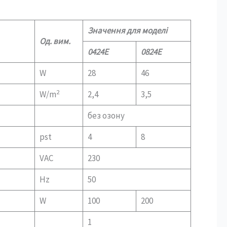
Значення для моделі
Од. вим.
0424Е
0824Е
W
28
46
2
W/m
2,4
3,5
без озону
pst
4
8
VAC
230
Hz
50
W
100
200
1