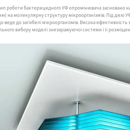
ип роботи бактерицидного УФ опромінювача засновано на
 нм) на молекулярну структуру мікроорганізмів. Під діє
о веде до загибелі мікроорганізмів. Висока ефективність
ьного вибору моделі знезаражуючої системи і її розміще