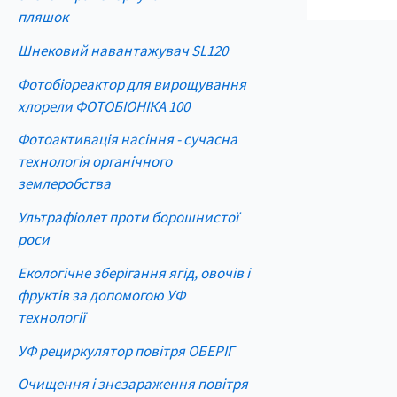
пляшок
Шнековий навантажувач SL120
Фотобіореактор для вирощування
хлорели ФОТОБІОНІКА 100
Фотоактивація насіння - сучасна
технологія органічного
землеробства
Ультрафіолет проти борошнистої
роси
Екологічне зберігання ягід, овочів і
фруктів за допомогою УФ
технології
УФ рециркулятор повітря ОБЕРІГ
Очищення і знезараження повітря