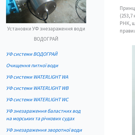
Принц
(253,7
РНК, щ
Установки УФ знезараження води
правил
ВОДОГРАЙ
УФ системи ВОДОГРАЙ
Очищення питної води
УФ системи WATERLIGHT WA
УФ системи WATERLIGHT WB
УФ системи WATERLIGHT WC
УФ знезараження баластних вод
на морських та річкових судах
УФ знезараження зворотної води