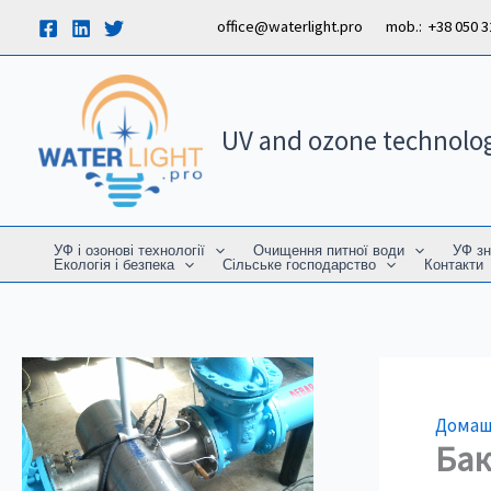
Перейти
office@waterlight.pro mob.: +38 050 323
до
вмісту
UV and ozone technolo
УФ і озонові технології
Очищення питної води
УФ зн
Екологія і безпека
Сільське господарство
Контакти
Дома
Бак