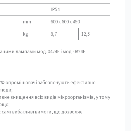
ІР54
mm
600 х 600 х 450
kg
8,7
12,5
ними лампами мод. 0424Е і мод. 0824Е
і УФ опромінювачі забезпечують ефективне
 люди;
не знищення всіх видів мікроорганізмів, у тому
тощо;
самі вибагливі вимоги, що дозволяє