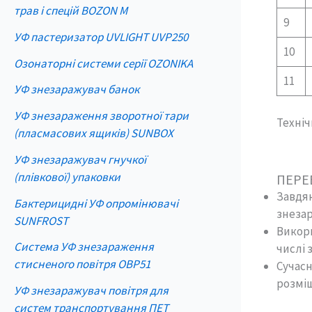
трав і спецій BOZON M
9
УФ пастеризатор UVLIGHT UVP250
10
Озонаторні системи серії OZONIKA
11
УФ знезаражувач банок
УФ знезараження зворотної тари
Техніч
(пласмасових ящиків) SUNBOX
УФ знезаражувач гнучкої
(плівкової) упаковки
ПЕРЕ
Завдяк
Бактерицидні УФ опромінювачі
знезар
SUNFROST
Викори
Система УФ знезараження
числі 
стисненого повітря OBP51
Сучасн
розміщ
УФ знезаражувач повітря для
систем транспортування ПЕТ