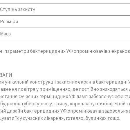
Ступінь захисту
Розміри
Маса
ні параметри бактерицидних УФ опромінювачів з екранова
ВАГИ
и унікальній конструкції захисних екранів бактерицидн
аження повітря у приміщеннях, де постійно знаходяться
стання сучасних герміцидних УФ ламп забезпечує ефектив
збудників туберкульозу, грипу, коронавірусних інфекцій 
ий дизайн бактерицидних УФ опромінювачів задовольняє 
увати їх у сучасних лікарнях, готелях, будинках тощо.