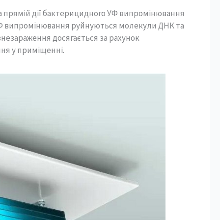
 прямій дії бактерицидного УФ випромінювання
ю УФ випромінювання руйнуються молекули ДНК та
 знезараження досягається за рахунок
ння у приміщенні.