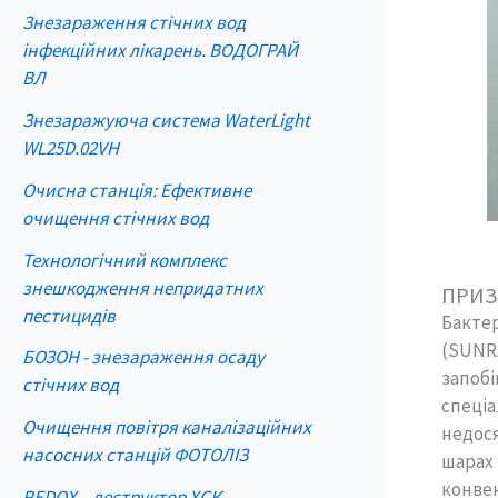
Знезараження стічних вод
інфекційних лікарень. ВОДОГРАЙ
ВЛ
Знезаражуюча система WaterLight
WL25D.02VH
Очисна станція: Ефективне
очищення стічних вод
Технологічний комплекс
знешкодження непридатних
ПРИЗ
пестицидів
Бактер
(SUNRA
БОЗОН - знезараження осаду
запоб
стічних вод
спеці
Очищення повітря каналізаційних
недося
насосних станцій ФОТОЛІЗ
шарах 
конвек
REDOX – деструктор ХСК