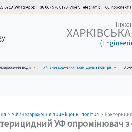
 6718 (WhatsApp); +38 067 576 0170 (Viber, Telegram); 60, проспект На
Інже
ХАРКІВСЬКА
gy
(Engineer
езараження води
УФ знезараження приміщень і повітря
Холо
шня
УФ знезараження приміщень і повітря
Бактерицид
терицидний УФ опромінювач з