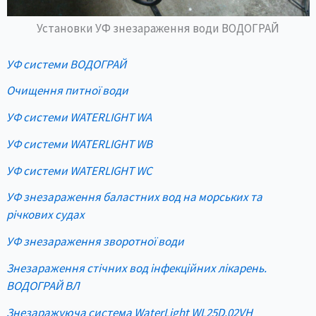
Установки УФ знезараження води ВОДОГРАЙ
УФ системи ВОДОГРАЙ
Очищення питної води
УФ системи WATERLIGHT WA
УФ системи WATERLIGHT WB
УФ системи WATERLIGHT WC
УФ знезараження баластних вод на морських та
річкових судах
УФ знезараження зворотної води
Знезараження стічних вод інфекційних лікарень.
ВОДОГРАЙ ВЛ
Знезаражуюча система WaterLight WL25D.02VH