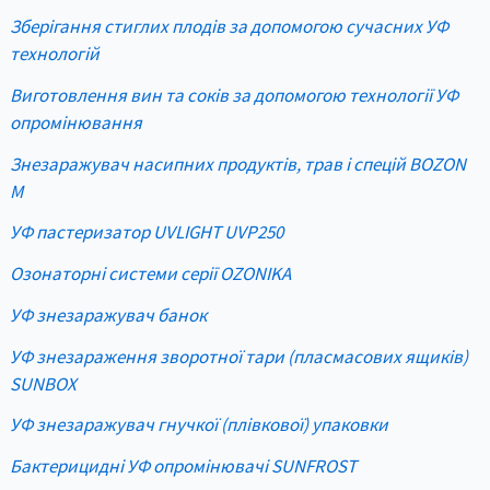
Зберігання стиглих плодів за допомогою сучасних УФ
технологій
Виготовлення вин та соків за допомогою технології УФ
опромінювання
Знезаражувач насипних продуктів, трав і спецій BOZON
M
УФ пастеризатор UVLIGHT UVP250
Озонаторні системи серії OZONIKA
УФ знезаражувач банок
УФ знезараження зворотної тари (пласмасових ящиків)
SUNBOX
УФ знезаражувач гнучкої (плівкової) упаковки
Бактерицидні УФ опромінювачі SUNFROST