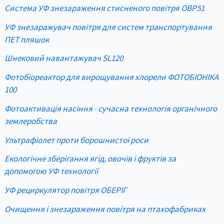
Система УФ знезараження стисненого повітря OBP51
УФ знезаражувач повітря для систем транспортування
ПЕТ пляшок
Шнековий навантажувач SL120
Фотобіореактор для вирощування хлорели ФОТОБІОНІКА
100
Фотоактивація насіння - сучасна технологія органічного
землеробства
Ультрафіолет проти борошнистої роси
Екологічне зберігання ягід, овочів і фруктів за
допомогою УФ технології
УФ рециркулятор повітря ОБЕРІГ
Очищення і знезараження повітря на птахофабриках