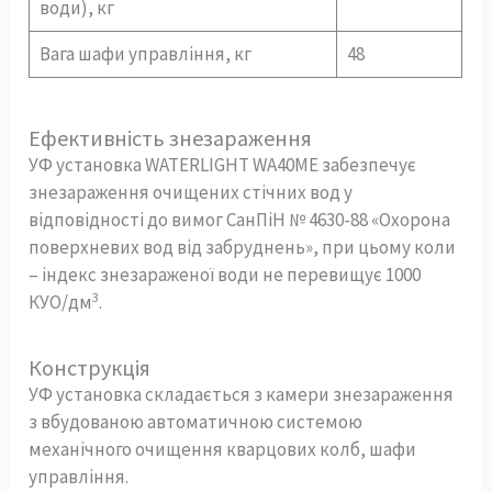
води), кг
Вага шафи управління, кг
48
Ефективність знезараження
УФ установка WATERLIGHT WA40ME забезпечує
знезараження очищених стічних вод у
відповідності до вимог СанПіН № 4630-88 «Охорона
поверхневих вод від забруднень», при цьому коли
– індекс знезараженої води не перевищує 1000
3
КУО/дм
.
Конструкція
УФ установка складається з камери знезараження
з вбудованою автоматичною системою
механічного очищення кварцових колб, шафи
управління.