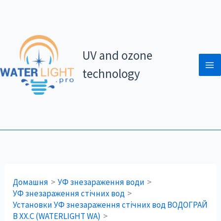
Перейти
до
вмісту
UV and ozone
technology
Домашня
УФ знезараження води
УФ знезараження стічних вод
Установки УФ знезараження стічних вод ВОДОГРАЙ
В XX.C (WATERLIGHT WA)