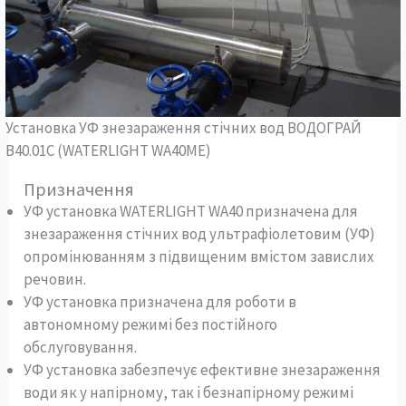
Установка УФ знезараження стічних вод ВОДОГРАЙ
В40.01С (WATERLIGHT WA40ME)
Призначення
УФ установка WATERLIGHT WA40 призначена для
знезараження стічних вод ультрафіолетовим (УФ)
опромінюванням з підвищеним вмістом завислих
речовин.
УФ установка призначена для роботи в
автономному режимі без постійного
обслуговування.
УФ установка забезпечує ефективне знезараження
води як у напірному, так і безнапірному режимі