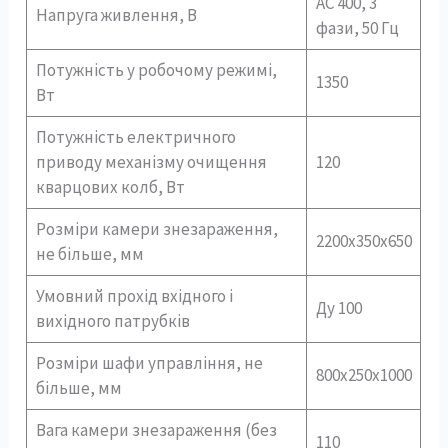
АС 400, 3
Напруга живлення, В
фази, 50 Гц
Потужність у робочому режимі,
1350
Вт
Потужність електричного
приводу механізму очищення
120
кварцових колб, Вт
Розміри камери знезараження,
2200х350х650
не більше, мм
Умовний прохід вхідного і
Ду 100
вихідного патрубків
Розміри шафи управління, не
800х250х1000
більше, мм
Вага камери знезараження (без
110