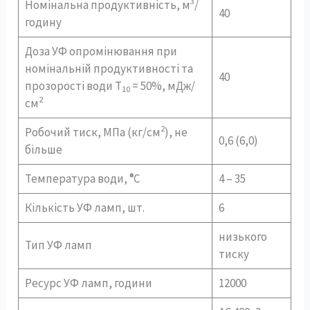
3
Номінальна продуктивність, м
/
40
годину
Доза УФ опромінювання при
номінальній продуктивності та
40
прозорості води Т
= 50%, мДж/
10
2
см
2
Робочий тиск, МПа (кг/см
), не
0,6 (6,0)
більше
Температура води,
°
С
4 – 35
Кількість УФ ламп, шт.
6
низького
Тип УФ ламп
тиску
Ресурс УФ ламп, години
12000