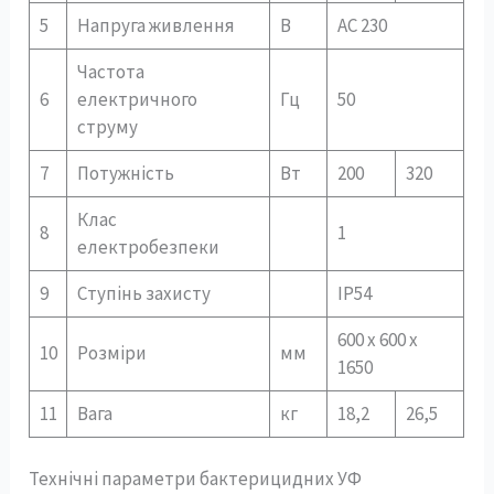
5
Напруга живлення
В
AC 230
Частота
6
електричного
Гц
50
струму
7
Потужність
Вт
200
320
Клас
8
1
електробезпеки
9
Ступінь захисту
ІР54
600 х 600 х
10
Розміри
мм
1650
11
Вага
кг
18,2
26,5
Технічні параметри бактерицидних УФ