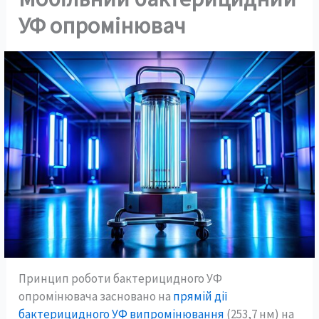
УФ опромінювач
Принцип роботи бактерицидного УФ
опромінювача засновано на
прямій дії
бактерицидного УФ випромінювання
(253,7 нм) на