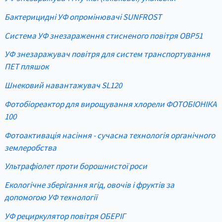
Бактерицидні УФ опромінювачі SUNFROST
Система УФ знезараження стисненого повітря OBP51
УФ знезаражувач повітря для систем транспортування
ПЕТ пляшок
Шнековий навантажувач SL120
Фотобіореактор для вирощування хлорели ФОТОБІОНІКА
100
Фотоактивація насіння - сучасна технологія органічного
землеробства
Ультрафіолет проти борошнистої роси
Екологічне зберігання ягід, овочів і фруктів за
допомогою УФ технології
УФ рециркулятор повітря ОБЕРІГ