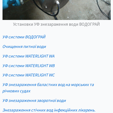
Установки УФ знезараження води ВОДОГРАЙ
УФ системи ВОДОГРАЙ
Очищення питної води
УФ системи WATERLIGHT WA
УФ системи WATERLIGHT WB
УФ системи WATERLIGHT WC
УФ знезараження баластних вод на морських та
річкових судах
УФ знезараження зворотної води
Знезараження стічних вод інфекційних лікарень.