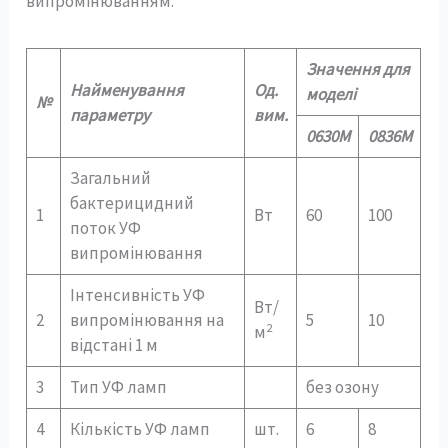
випромінюванням.
Значення для
Найменування
Од.
моделі
№
параметру
вим.
0630М
0836М
Загальний
бактерицидний
1
Вт
60
100
поток УФ
випромінювання
Інтенсивність УФ
Вт/
2
випромінювання на
5
10
2
м
відстані 1 м
3
Тип УФ ламп
без озону
4
Кількість УФ ламп
шт.
6
8