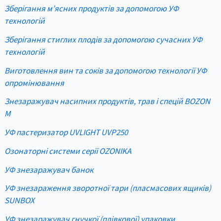
Зберігання м’ясних продуктів за допомогою УФ
технологій
Зберігання стиглих плодів за допомогою сучасних УФ
технологій
Виготовлення вин та соків за допомогою технології УФ
опромінювання
Знезаражувач насипних продуктів, трав і спецій BOZON
M
УФ пастеризатор UVLIGHT UVP250
Озонаторні системи серії OZONIKA
УФ знезаражувач банок
УФ знезараження зворотної тари (пласмасових ящиків)
SUNBOX
УФ знезаражувач гнучкої (плівкової) упаковки