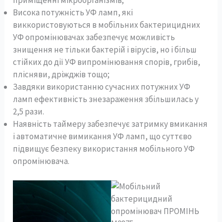
приміщенні мікроорганізмів;
Висока потужність УФ ламп, які
виккористовуються в мобільних бактерицидних
УФ опромінювачах забезпечує можливість
знищення не тільки бактерій і вірусів, но і більш
стійких до дії УФ випромінювання спорів, грибів,
плісняви, дріжджів тощо;
Завдяки використанню сучасних потужних УФ
ламп ефективність знезараження збільшилась у
2,5 рази.
Наявність таймеру забезпечує затримку вмикання
і автоматичне вимикання УФ ламп, що суттєво
підвищує безпеку використання мобільного УФ
опромінювача.