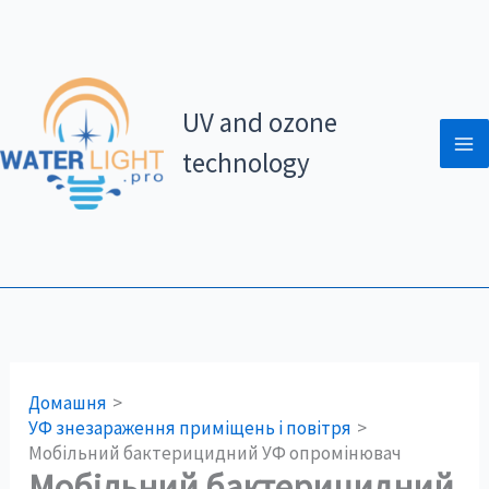
Перейти
до
вмісту
UV and ozone
technology
Домашня
УФ знезараження приміщень і повітря
Мобільний бактерицидний УФ опромінювач
Мобільний бактерицидний