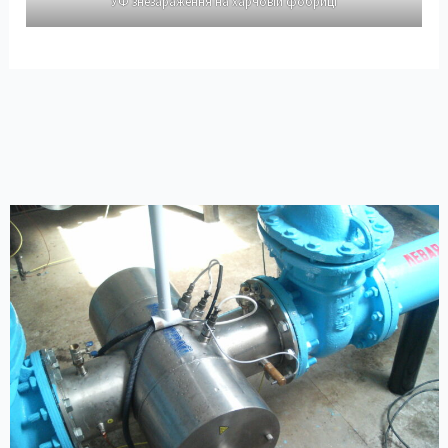
УФ знезараження на харчовій фобриці