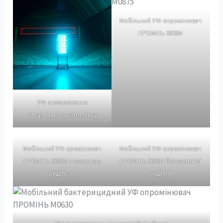
Мобільний УФ опромінювач
ПРОМІНЬ 0836М
УФ знезараження
спортивного комплексу
Мобільний УФ оромінювач
Мобільний УФ опромінювач
ПРОМІНЬ 0630М з захисною
ПРОМІНЬ 0630М без захисної
решіткою
решітки